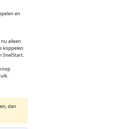
ppelen en 
nu alleen 
e koppelen 
 SnelStart. 
 knop 
uik.
en, dan 