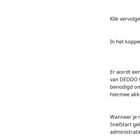
Klik vervolg
In het koppe
Er wordt ee
van DEDDO to
benodigd om 
hiermee akko
Wanneer je n
SnelStart ge
administrati