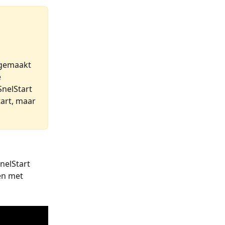
 gemaakt 
 
nelStart 
art, maar 
nelStart 
en met 