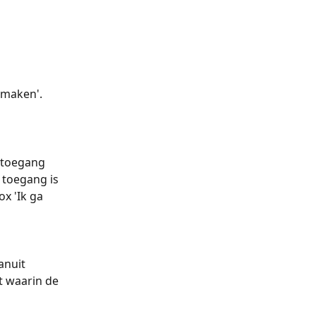
 maken'.
 toegang 
 toegang is 
x 'Ik ga 
anuit 
t waarin de 