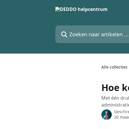
Naar de hoofdinhoud
Zoeken naar artikelen ...
Alle collecties
Hoe k
Met één druk
administratie
Geschr
20 maar