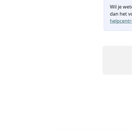
Wil je we
dan het vo
helpcent