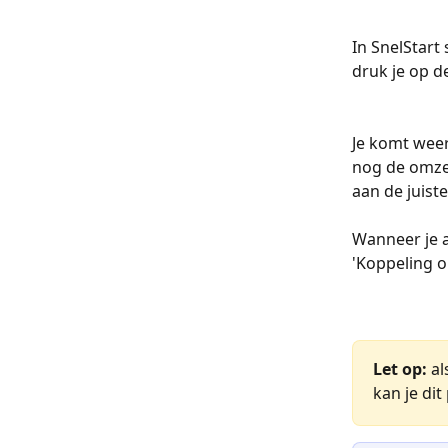
In SnelStart
druk je op d
Je komt weer
nog de omzet
aan de juist
Wanneer je a
'Koppeling o
Let op: 
al
kan je dit