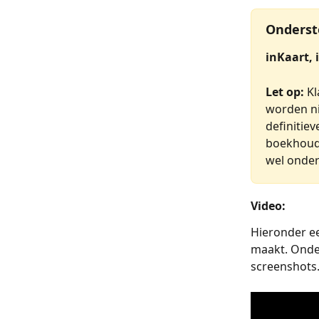
Onderst
inKaart, 
Let op: 
Kl
worden ni
definitie
boekhoudi
wel onder
Video:
Hieronder ee
maakt. Onder
screenshots