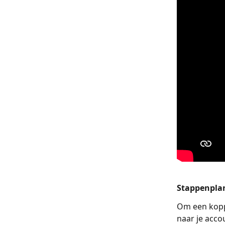
Stappenpla
Om een kopp
naar je acco