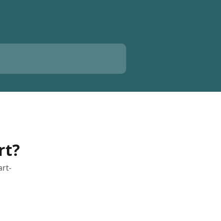
rt?
art-